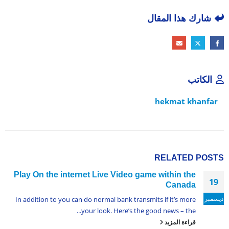
شارك هذا المقال
الكاتب
hekmat khanfar
RELATED
POSTS
Play On the internet Live Video game within the
19
Canada
ديسمبر
In addition to you can do normal bank transmits if it’s more
your look. Here’s the good news – the...
قراءة المزيد