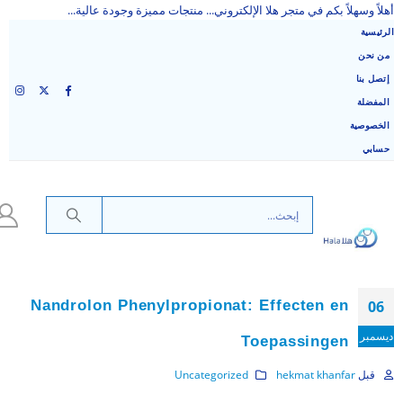
أهلاً وسهلاً بكم في متجر هلا الإلكتروني... منتجات مميزة وجودة عالية...
الرئيسية
من نحن
إتصل بنا
المفضلة
الخصوصية
حسابي
Nandrolon Phenylpropionat: Effecten en
06
ديسمبر
Toepassingen
قبل
hekmat khanfar
Uncategorized