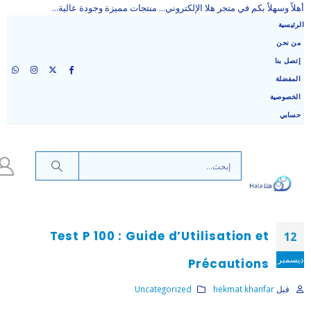
أهلاً وسهلاً بكم في متجر هلا الإلكتروني... منتجات مميزة وجودة عالية...
الرئيسية
من نحن
إتصل بنا
المفضلة
الخصوصية
حسابي
Test P 100 : Guide d’Utilisation et
12
ديسمبر
Précautions
قبل
hekmat khanfar
Uncategorized