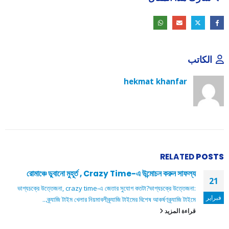
الكاتب
hekmat khanfar
RELATED
POSTS
রোমাঞ্চে ডুবানো মুহূর্ত , Crazy Time-এ উন্মোচন করুন সাফল্য
21
ভাগ্যচক্রে উত্তেজনা, crazy time-এ জেতার সুযোগ কতটা?
ভাগ্যচক্রে উত্তেজনা:
فبراير
ক্র্যাজি টাইম খেলার নিয়মাবলী
ক্র্যাজি টাইমের বিশেষ আকর্ষণ
ক্র্যাজি টাইমে...
قراءة المزيد