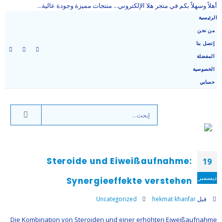
أهلاً وسهلاً بكم في متجر هلا الإلكتروني... منتجات مميزة وجودة عالية...
الرئيسية
من نحن
إتصل بنا
المفضلة
الخصوصية
حسابي
Steroide und Eiweißaufnahme:
19
ديسمبر
Synergieeffekte verstehen
قبل
hekmat khanfar
Uncategorized
Die Kombination von Steroiden und einer erhöhten Eiweißaufnahme