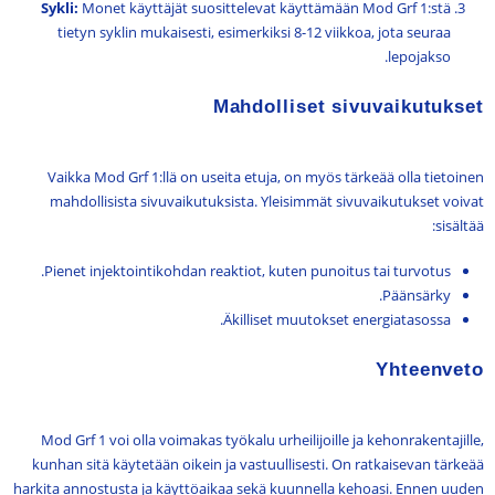
Sykli:
Monet käyttäjät suosittelevat käyttämään Mod Grf 1:stä
tietyn syklin mukaisesti, esimerkiksi 8-12 viikkoa, jota seuraa
lepojakso.
Mahdolliset sivuvaikutukset
Vaikka Mod Grf 1:llä on useita etuja, on myös tärkeää olla tietoinen
mahdollisista sivuvaikutuksista. Yleisimmät sivuvaikutukset voivat
sisältää:
Pienet injektointikohdan reaktiot, kuten punoitus tai turvotus.
Päänsärky.
Äkilliset muutokset energiatasossa.
Yhteenveto
Mod Grf 1 voi olla voimakas työkalu urheilijoille ja kehonrakentajille,
kunhan sitä käytetään oikein ja vastuullisesti. On ratkaisevan tärkeää
harkita annostusta ja käyttöaikaa sekä kuunnella kehoasi. Ennen uuden