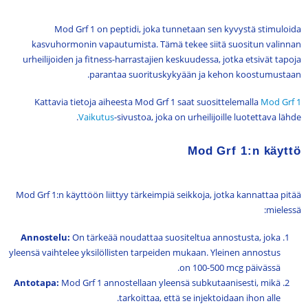
Mod Grf 1 on peptidi, joka tunnetaan sen kyvystä stimuloida
kasvuhormonin vapautumista. Tämä tekee siitä suositun valinnan
urheilijoiden ja fitness-harrastajien keskuudessa, jotka etsivät tapoja
parantaa suorituskykyään ja kehon koostumustaan.
Kattavia tietoja aiheesta Mod Grf 1 saat suosittelemalla
Mod Grf 1
Vaikutus
-sivustoa, joka on urheilijoille luotettava lähde.
Mod Grf 1:n käyttö
Mod Grf 1:n käyttöön liittyy tärkeimpiä seikkoja, jotka kannattaa pitää
mielessä:
Annostelu:
On tärkeää noudattaa suositeltua annostusta, joka
yleensä vaihtelee yksilöllisten tarpeiden mukaan. Yleinen annostus
on 100-500 mcg päivässä.
Antotapa:
Mod Grf 1 annostellaan yleensä subkutaanisesti, mikä
tarkoittaa, että se injektoidaan ihon alle.