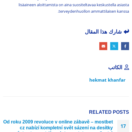
lisäaineen aloittamista on aina suositeltavaa keskustella asiasta
terveydenhuollon ammattilaisen kanssa.
شارك هذا المقال
الكاتب
hekmat khanfar
RELATED
POSTS
Od roku 2009 revoluce v online zábavě – mostbet
17
cz nabízí kompletní svět sázení na desítky