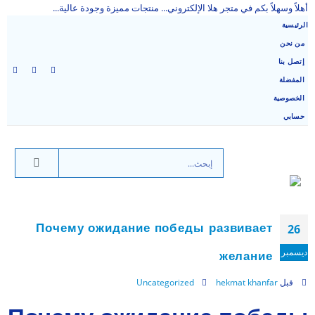
أهلاً وسهلاً بكم في متجر هلا الإلكتروني... منتجات مميزة وجودة عالية...
الرئيسية
من نحن
إتصل بنا
المفضلة
الخصوصية
حسابي
Почему ожидание победы развивает
26
ديسمبر
желание
قبل
hekmat khanfar
Uncategorized