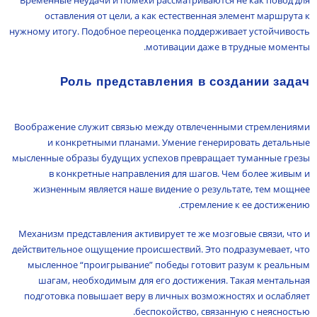
Временные неудачи и помехи рассматриваются не как повод для
оставления от цели, а как естественная элемент маршрута к
нужному итогу. Подобное переоценка поддерживает устойчивость
мотивации даже в трудные моменты.
Роль представления в создании задач
Воображение служит связью между отвлеченными стремлениями
и конкретными планами. Умение генерировать детальные
мысленные образы будущих успехов превращает туманные грезы
в конкретные направления для шагов. Чем более живым и
жизненным является наше видение о результате, тем мощнее
стремление к ее достижению.
Механизм представления активирует те же мозговые связи, что и
действительное ощущение происшествий. Это подразумевает, что
мысленное “проигрывание” победы готовит разум к реальным
шагам, необходимым для его достижения. Такая ментальная
подготовка повышает веру в личных возможностях и ослабляет
беспокойство, связанную с неясностью.