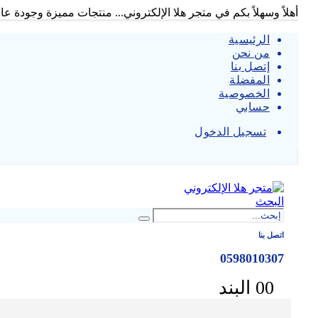
أهلاً وسهلاً بكم في متجر هلا الإلكتروني... منتجات مميزة وجودة عالي
الرئيسية
من نحن
إتصل بنا
المفضلة
الخصوصية
حسابي
تسجيل الدخول
|
البحث
اتصل بنا
0598010307
0 البند
0