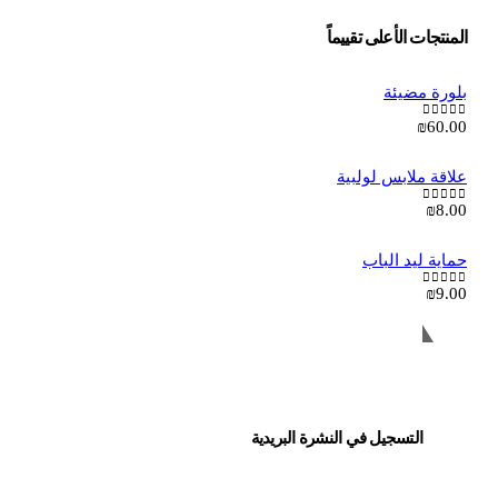
المنتجات الأعلى تقييماً
بلورة مضيئة
₪
60.00
out of 5
0
علاقة ملابس لولبية
₪
8.00
out of 5
0
حماية ليد الباب
₪
9.00
out of 5
0
متجر هلا الإلكتروني
التسجيل في النشرة البريدية