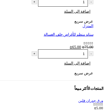
+
-
إضافة إلى السلة
عرض سريع
المنزل
ستاند منظم للأغراض خلف الغسالة
75.00
₪
65.00
السعر
₪
السعر
out of 5
0
الأصلي
الحالي
+
-
هو:
هو:
₪65.00.
₪75.00.
إضافة إلى السلة
عرض سريع
المنتجات الأكثر مبيعاً
ورق جدران فلين
₪
5.00
out of 5
0