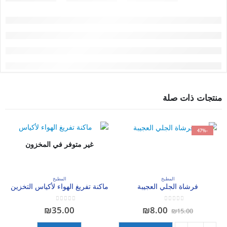
منتجات ذات صلة
-47%
غير متوفر في المخزون
المطبخ
المطبخ
فرشاة الجلي العجيبة
ماكنة تفريغ الهواء لأكياس التخزين
out of 5
0
out of 5
0
السعر
السعر
₪
35.00
₪
8.00
₪
15.00
الأصلي
الحالي
هو:
هو: