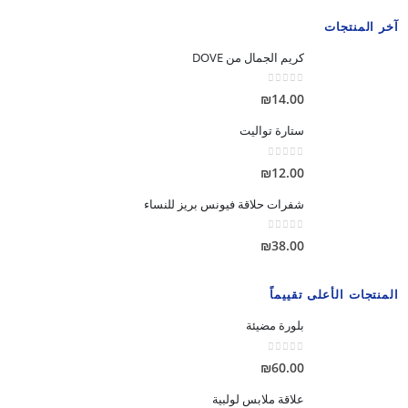
آخر المنتجات
كريم الجمال من DOVE
out of 5
0
₪
14.00
ستارة تواليت
out of 5
0
₪
12.00
شفرات حلاقة فيونس بريز للنساء
out of 5
0
₪
38.00
المنتجات الأعلى تقييماً
بلورة مضيئة
out of 5
0
₪
60.00
علاقة ملابس لولبية