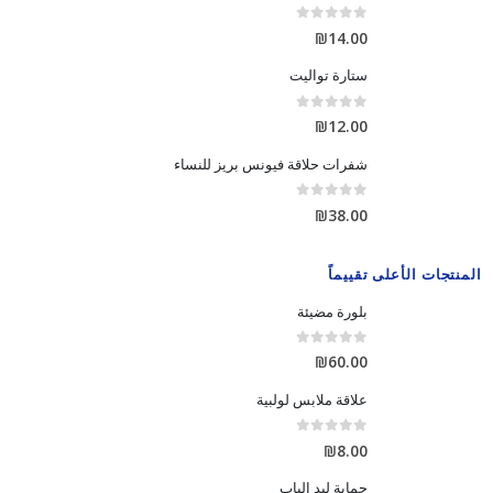
out of 5
0
₪
14.00
ستارة تواليت
out of 5
0
₪
12.00
شفرات حلاقة فيونس بريز للنساء
out of 5
0
₪
38.00
المنتجات الأعلى تقييماً
بلورة مضيئة
out of 5
0
₪
60.00
علاقة ملابس لولبية
out of 5
0
₪
8.00
حماية ليد الباب