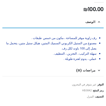
out of 5
0
₪
100.00
الوصف
رف زاوية موفر للمساحة ، مكون من خمس طبقات .
مصنوع
من الستيل الكربوني السميك المتين، هيكل ستيل متين، يتحمل ما
يصل إلى 100 باوند لكل رف.
سهلة التركيب ، التخزين ، التنظيف .
عملي ، يدوم لفترة طويلة .
مراجعات (0)
التوفر:
غير متوفر في المخزون
رمز المنتج:
HB0042
التصنيف:
المنزل