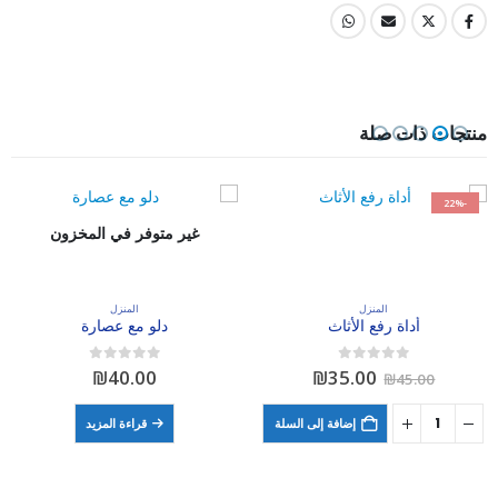
منتجات ذات صلة
-22%
غير متوفر في المخزون
المنزل
المنزل
أداة رفع الأثاث
دلو مع عصارة
السعر
السعر
out of 5
0
out of 5
0
₪
40.00
₪
35.00
₪
45.00
الأصلي
الحالي
هو:
هو:
إضافة إلى السلة
قراءة المزيد
₪35.00.
₪45.00.