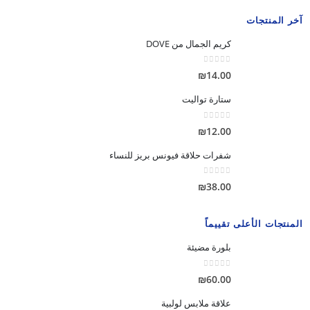
آخر المنتجات
كريم الجمال من DOVE
out of 5
0
₪
14.00
ستارة تواليت
out of 5
0
₪
12.00
شفرات حلاقة فيونس بريز للنساء
out of 5
0
₪
38.00
المنتجات الأعلى تقييماً
بلورة مضيئة
out of 5
0
₪
60.00
علاقة ملابس لولبية