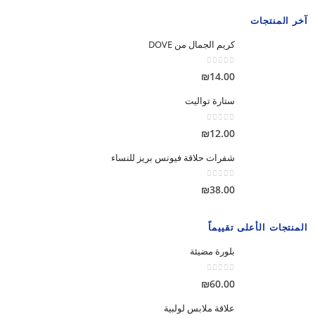
آخر المنتجات
كريم الجمال من DOVE
out of 5
0
₪
14.00
ستارة تواليت
out of 5
0
₪
12.00
شفرات حلاقة فيونس بريز للنساء
out of 5
0
₪
38.00
المنتجات الأعلى تقييماً
بلورة مضيئة
out of 5
0
₪
60.00
علاقة ملابس لولبية