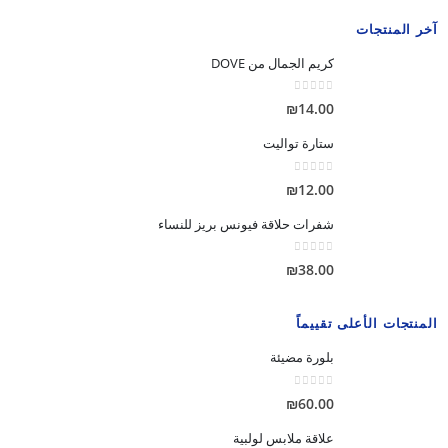
آخر المنتجات
كريم الجمال من DOVE
out of 5
0
₪
14.00
ستارة تواليت
out of 5
0
₪
12.00
شفرات حلاقة فيونس بريز للنساء
out of 5
0
₪
38.00
المنتجات الأعلى تقييماً
بلورة مضيئة
out of 5
0
₪
60.00
علاقة ملابس لولبية