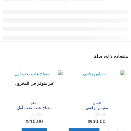
منتجات ذات صلة
غير متوفر في المخزون
المطبخ
المطبخ
مقياس رقمي
مفتاح علب نخب أول
out of 5
0
out of 5
0
₪
10.00
₪
40.00