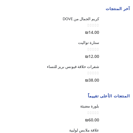
آخر المنتجات
كريم الجمال من DOVE
out of 5
0
₪
14.00
ستارة تواليت
out of 5
0
₪
12.00
شفرات حلاقة فيونس بريز للنساء
out of 5
0
₪
38.00
المنتجات الأعلى تقييماً
بلورة مضيئة
out of 5
0
₪
60.00
علاقة ملابس لولبية