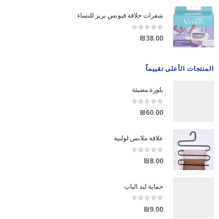
شفرات حلاقة فيونس بريز للنساء
out of 5
0
₪
38.00
المنتجات الأعلى تقييماً
بلورة مضيئة
out of 5
0
₪
60.00
علاقة ملابس لولبية
out of 5
0
₪
8.00
حماية ليد الباب
out of 5
0
₪
9.00