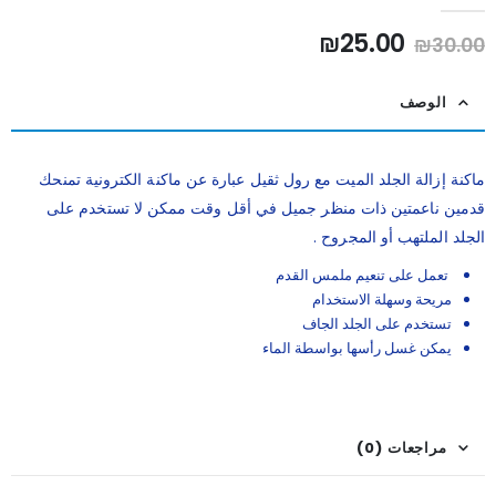
out of 5
0
السعر
السعر
₪
25.00
₪
30.00
الأصلي
الحالي
هو:
هو:
الوصف
₪25.00.
₪30.00.
ماكنة إزالة الجلد الميت مع رول ثقيل عبارة عن ماكنة الكترونية تمنحك
قدمين ناعمتين ذات منظر جميل في أقل وقت ممكن لا تستخدم على
الجلد الملتهب أو المجروح .
تعمل على تنعيم ملمس القدم
مريحة وسهلة الاستخدام
تستخدم على الجلد الجاف
يمكن غسل رأسها بواسطة الماء
مراجعات (0)