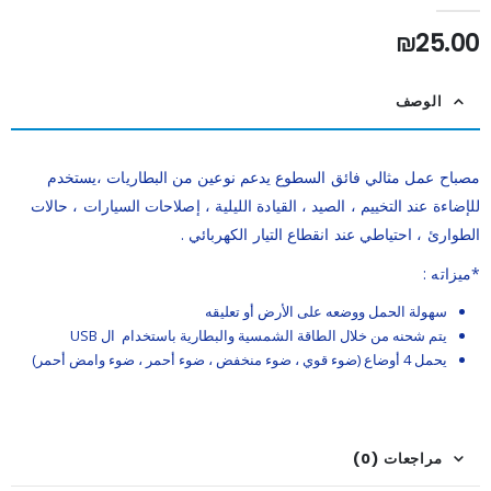
out of 5
0
₪
25.00
الوصف
مصباح عمل مثالي فائق السطوع يدعم نوعين من البطاريات ،يستخدم
للإضاءة عند التخييم ، الصيد ، القيادة الليلية ، إصلاحات السيارات ، حالات
الطوارئ ، احتياطي عند انقطاع التيار الكهربائي .
*ميزاته :
سهولة الحمل ووضعه على الأرض أو تعليقه
يتم شحنه من خلال الطاقة الشمسية والبطارية باستخدام ال USB
يحمل 4 أوضاع (ضوء قوي ، ضوء منخفض ، ضوء أحمر ، ضوء وامض أحمر)
مراجعات (0)