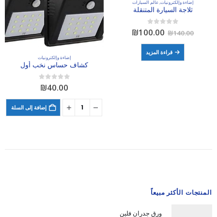
إضاءة وإلكترونيات
,
عالم السيارات
ثلاجة السيارة المتنقلة
السعر
السعر
out of 5
0
₪
100.00
₪
140.00
الأصلي
الحالي
هو:
هو:
قراءة المزيد
₪100.00.
₪140.00.
إضاءة وإلكترونيات
كشاف حساس نخب أول
out of 5
0
₪
40.00
إضافة إلى السلة
المنتجات الأكثر مبيعاً
ورق جدران فلين