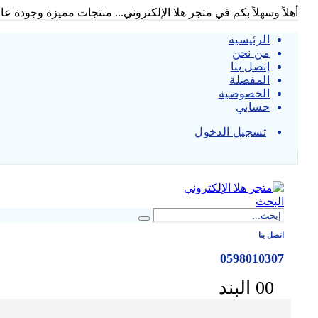
أهلاً وسهلاً بكم في متجر هلا الإلكتروني... منتجات مميزة وجودة عالي
الرئيسية
من نحن
إتصل بنا
المفضلة
الخصوصية
حسابي
تسجيل الدخول
|
البحث
اتصل بنا
0598010307
0 البند
0