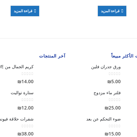
قراءة المزيد
قراءة المزيد
الأكثر مبيعاً
آخر المنتجات
ورق جدران فلين
كريم الجمال من DOVE
out of 5
0
out of 5
0
₪
14.00
₪
5.00
فلتر ماء مزدوج
ستارة تواليت
out of 5
0
out of 5
0
₪
12.00
₪
25.00
ضوء التحكم عن بعد
out of 5
0
out of 5
0
₪
38.00
₪
15.00