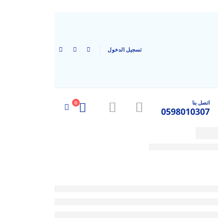
|
تسجيل الدخول
0
اتصل بنا
0598010307