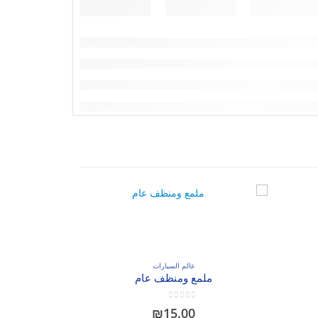
عالم السيارات
ملمع ومنظف عام
out of 5
0
₪
15.00