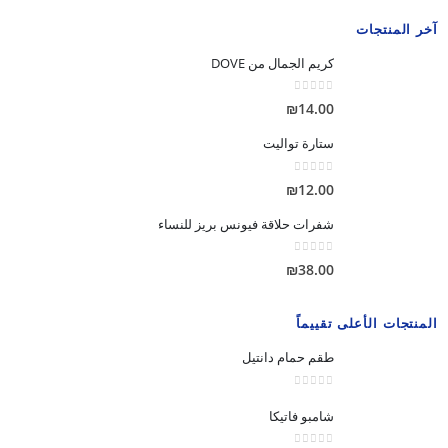
آخر المنتجات
كريم الجمال من DOVE
out of 5
0
₪
14.00
ستارة تواليت
out of 5
0
₪
12.00
شفرات حلاقة فيونس بريز للنساء
out of 5
0
₪
38.00
المنتجات الأعلى تقييماً
طقم حمام دانتيل
out of 5
0
شامبو فاتيكا