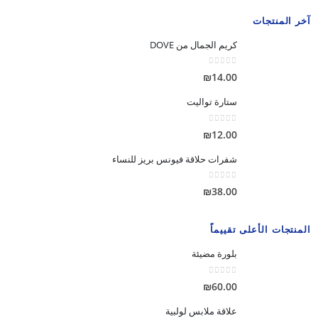
آخر المنتجات
كريم الجمال من DOVE
out of 5
0
₪
14.00
ستارة تواليت
out of 5
0
₪
12.00
شفرات حلاقة فيونس بريز للنساء
out of 5
0
₪
38.00
المنتجات الأعلى تقييماً
بلورة مضيئة
out of 5
0
₪
60.00
علاقة ملابس لولبية